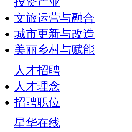
投资产业
文旅运营与融合
城市更新与改造
美丽乡村与赋能
人才招聘
人才理念
招聘职位
星华在线