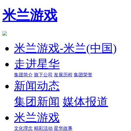
米兰游戏
米兰游戏-米兰(中国)
走进星华
集团简介
旗下公司
发展历程
集团荣誉
新闻动态
集团新闻
媒体报道
米兰游戏
文化理念
精彩活动
星华故事