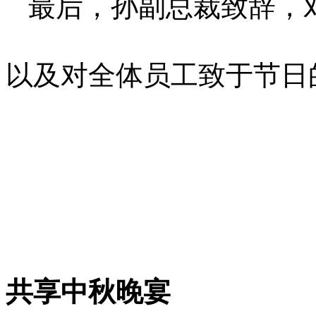
最后，孙副总裁致辞，
以及对全体员工致于节日
共享中秋晚宴