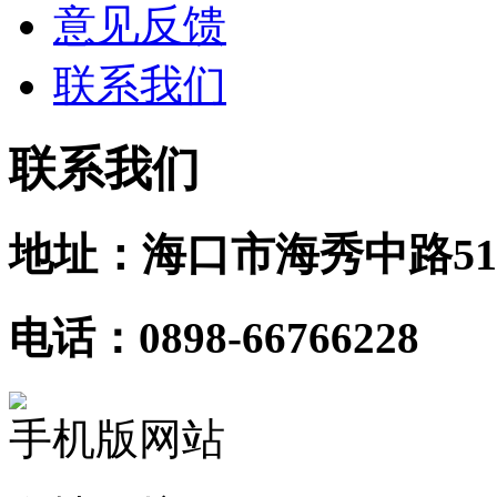
意见反馈
联系我们
联系我们
地址：海口市海秀中路51
电话：0898-66766228
手机版网站