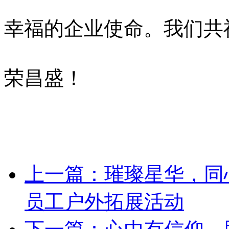
幸福的企业使命。我们共
荣昌盛！
上一篇：璀璨星华，同心飞
员工户外拓展活动