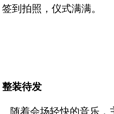
签到拍照，仪式满满。
整装待发
随着会场轻快的音乐，