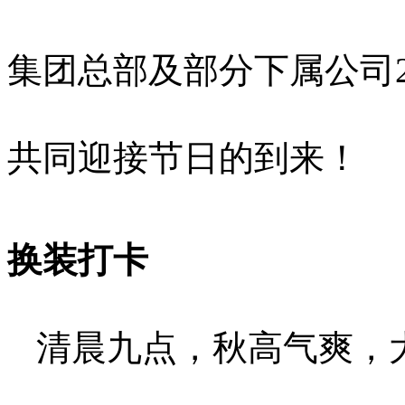
集团总部及部分下属公司
共同迎接节日的到来！
换装打卡
清晨九点，秋高气爽，