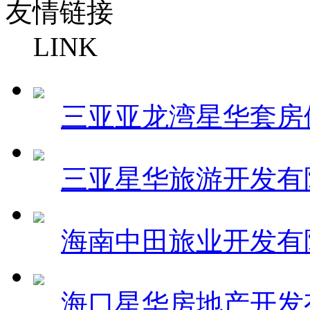
友情链接
LINK
三亚亚龙湾星华套房
三亚星华旅游开发有
海南中田旅业开发有
海口星华房地产开发