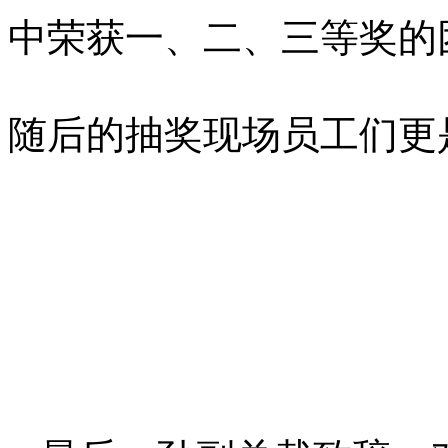
中荣获一、二、三等奖的
随后的抽奖现场员工们更