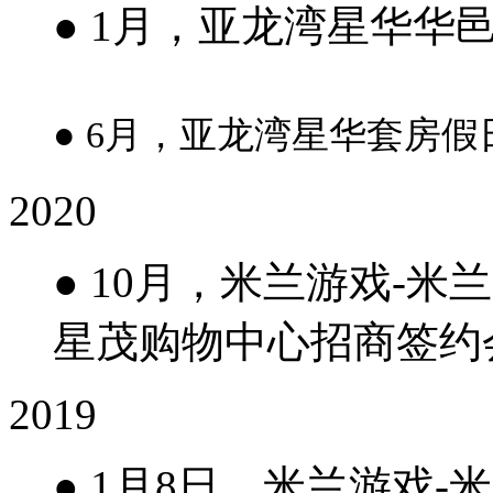
● 1月，亚龙湾星华
●
6月，
亚龙湾星华套房假
2020
● 10月，米兰游戏-米兰
星茂购物中心招商签约
2019
● 1月8日，米兰游戏-