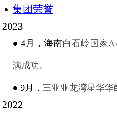
集团荣誉
2023
● 4月，海南
白石岭国家A
满成功
。
●
9月，
三亚亚龙湾星华华
2022