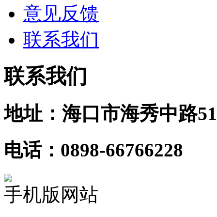
意见反馈
联系我们
联系我们
地址：海口市海秀中路51
电话：0898-66766228
手机版网站