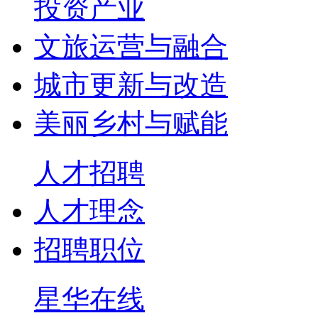
投资产业
文旅运营与融合
城市更新与改造
美丽乡村与赋能
人才招聘
人才理念
招聘职位
星华在线