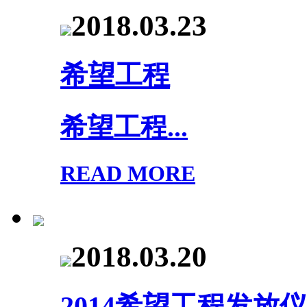
2018.03.23
希望工程
希望工程...
READ MORE
2018.03.20
2014希望工程发放