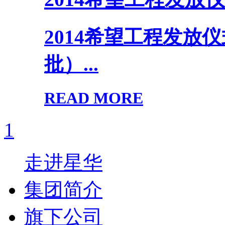
2014希望工程发放
批）...
READ MORE
1
走进星华
集团简介
旗下公司