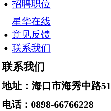
招聘职位
星华在线
意见反馈
联系我们
联系我们
地址：海口市海秀中路51
电话：0898-66766228