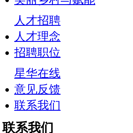
人才招聘
人才理念
招聘职位
星华在线
意见反馈
联系我们
联系我们