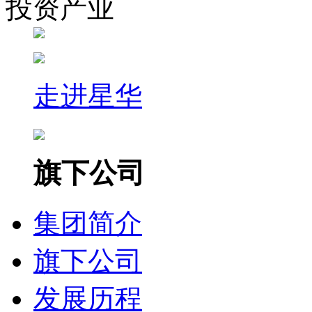
投资产业
走进星华
旗下公司
集团简介
旗下公司
发展历程