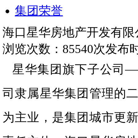
集团荣誉
海口星华房地产开发有限
浏览次数：85540次
发布时间
星华集团旗下子公司—
司隶属星华集团管理的
为主业，是集团城市更