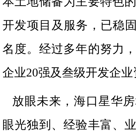
本土地储备为主要特色
开发项目及服务，已稳固
名度。经过多年的努力
企业20强及叁级开发企业
放眼未来，海口星华房
眼光独到、经验丰富、