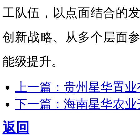
工队伍，以点面结合的
创新战略、从多个层面
能级提升。
上一篇：贵州星华置业
下一篇：海南星华农业
返回