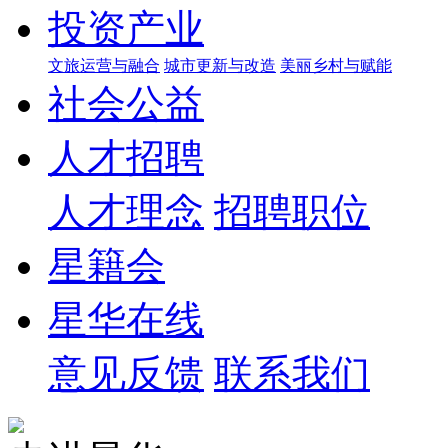
投资产业
文旅运营与融合
城市更新与改造
美丽乡村与赋能
社会公益
人才招聘
人才理念
招聘职位
星籍会
星华在线
意见反馈
联系我们