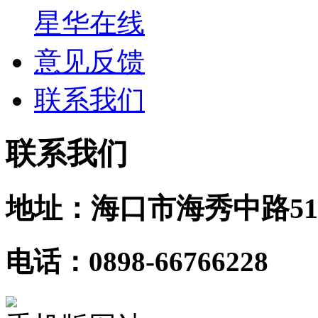
星华在线
意见反馈
联系我们
联系我们
地址：海口市海秀中路51
电话：0898-66766228