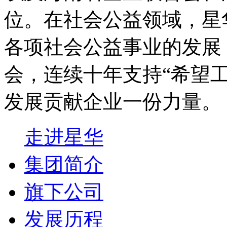
位。在社会公益领域，星
各项社会公益事业的发展
会，连续十年支持“希望
发展贡献企业一份力量。
走进星华
集团简介
旗下公司
发展历程