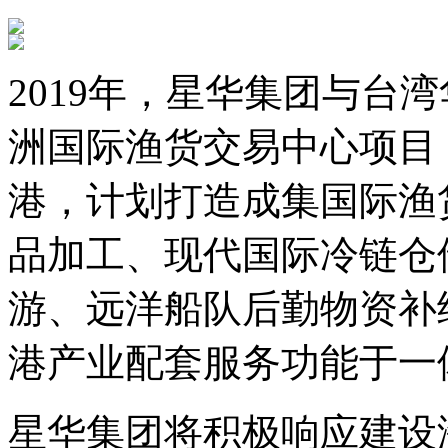
2019年，星华集团与台
洲国际渔货交易中心项目
港，计划打造成集国际渔
品加工、现代国际冷链仓
游、远洋船队后勤物资补
港产业配套服务功能于一
星华集团将积极响应建设