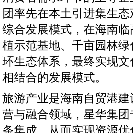
团率先在本土引进集生态
综合发展模式，在海南临
植示范基地、千亩园林绿
环生态体系，最终实现文
相结合的发展模式。
旅游产业是海南自贸港建
营与融合领域，星华集团
条集成，从而实现资源优