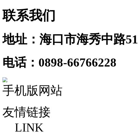
联系我们
地址：海口市海秀中路51
电话：0898-66766228
手机版网站
友情链接
LINK