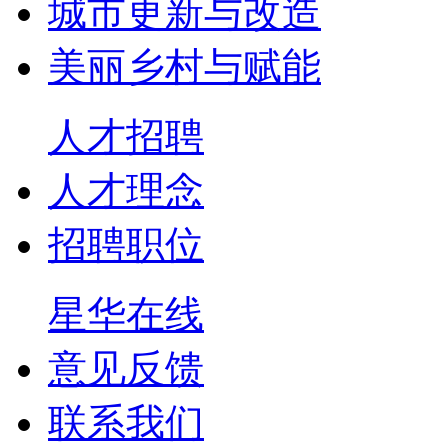
城市更新与改造
美丽乡村与赋能
人才招聘
人才理念
招聘职位
星华在线
意见反馈
联系我们