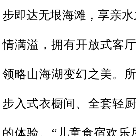
步即达无垠海滩，享亲水
情满溢，拥有开放式客
领略山海湖变幻之美。
步入式衣橱间、全套轻
的体验。“儿童食宿欢乐