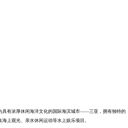
作为具有浓厚休闲海洋文化的国际海滨城市——三亚，拥有独特的
集海上观光、亲水休闲运动等水上娱乐项目。