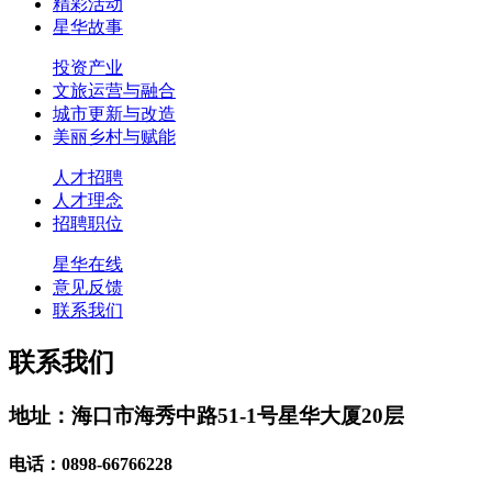
精彩活动
星华故事
投资产业
文旅运营与融合
城市更新与改造
美丽乡村与赋能
人才招聘
人才理念
招聘职位
星华在线
意见反馈
联系我们
联系我们
地址：海口市海秀中路51-1号星华大厦20层
电话：0898-66766228