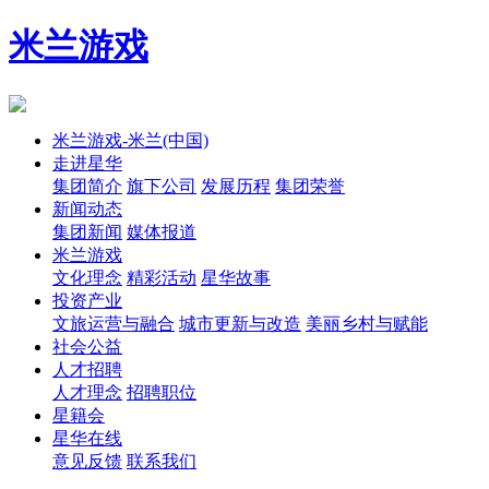
米兰游戏
米兰游戏-米兰(中国)
走进星华
集团简介
旗下公司
发展历程
集团荣誉
新闻动态
集团新闻
媒体报道
米兰游戏
文化理念
精彩活动
星华故事
投资产业
文旅运营与融合
城市更新与改造
美丽乡村与赋能
社会公益
人才招聘
人才理念
招聘职位
星籍会
星华在线
意见反馈
联系我们