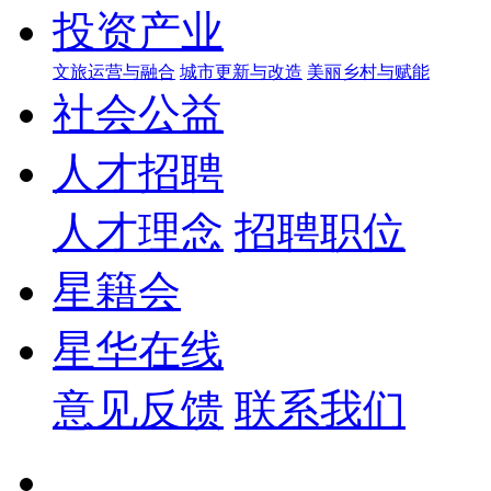
投资产业
文旅运营与融合
城市更新与改造
美丽乡村与赋能
社会公益
人才招聘
人才理念
招聘职位
星籍会
星华在线
意见反馈
联系我们