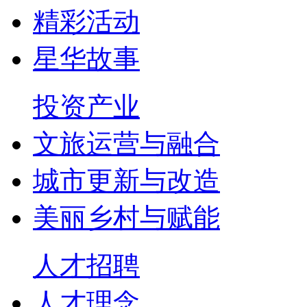
精彩活动
星华故事
投资产业
文旅运营与融合
城市更新与改造
美丽乡村与赋能
人才招聘
人才理念