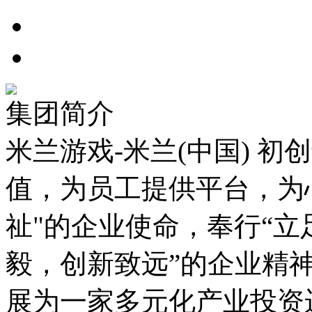
集团简介
米兰游戏-米兰(中国) 初
值，为员工提供平台，为
祉"的企业使命，奉行“
毅，创新致远”的企业精
展为一家多元化产业投资