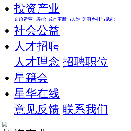
投资产业
文旅运营与融合
城市更新与改造
美丽乡村与赋能
社会公益
人才招聘
人才理念
招聘职位
星籍会
星华在线
意见反馈
联系我们