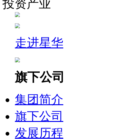
投资产业
走进星华
旗下公司
集团简介
旗下公司
发展历程