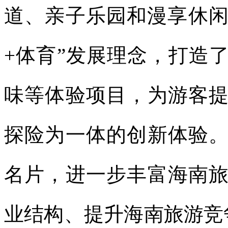
道、亲子乐园和漫享休闲
+体育”发展理念，打造
味等体验项目，为游客
探险为一体的创新体验
名片，进一步丰富海南
业结构、提升海南旅游竞争