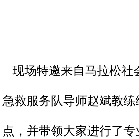
现场特邀来自马拉松社会
急救服务队导师赵斌教练
点，并带领大家进行了专