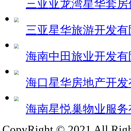
三亚亚龙湾星华套房
三亚星华旅游开发有
海南中田旅业开发有
海口星华房地产开发
海南星悦巢物业服务
CopyRight © 2021 All 