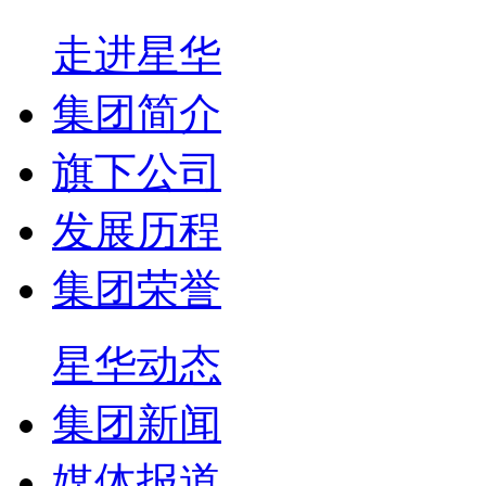
走进星华
集团简介
旗下公司
发展历程
集团荣誉
星华动态
集团新闻
媒体报道