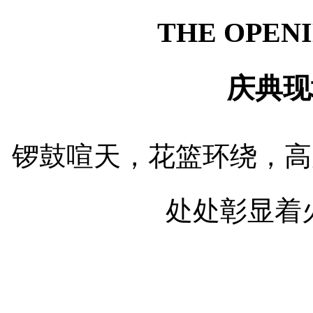
THE OPEN
庆典现
锣鼓喧天，花篮环绕，高
处处彰显着