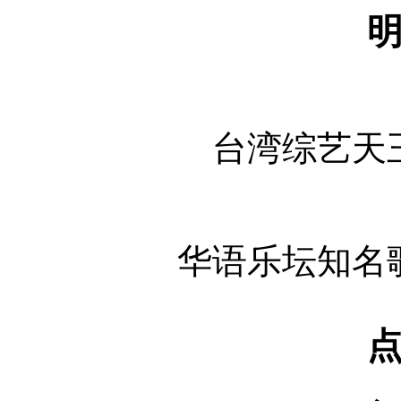
台湾综艺天
华语乐坛知名