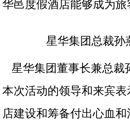
华邑度假酒店能够成为旅
星华集团总裁孙
星华集团董事长兼总裁
本次活动的领导和来宾表
店建设和筹备付出心血和