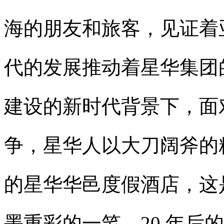
海的朋友和旅客，见证着
代的发展推动着星华集团
建设的新时代背景下，面
争，星华人以大刀阔斧的
的星华华邑度假酒店，这
墨重彩的一笔。20 年后