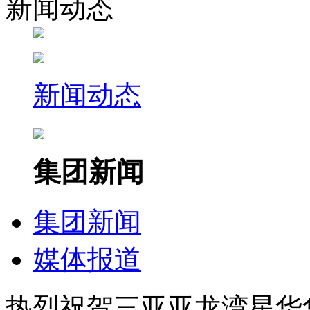
新闻动态
新闻动态
集团新闻
集团新闻
媒体报道
热烈祝贺三亚亚龙湾星华