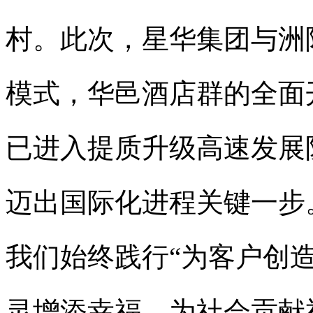
村。此次，星华集团与洲
模式，华邑酒店群的全面
已进入提质升级高速发展
迈出国际化进程关键一步
我们始终践行“为客户创
灵增添幸福，为社会贡献