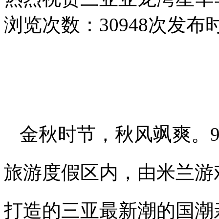
浏览次数：30948次
发布时间
金秋时节，秋风飒爽。9
旅游度假区内，由米兰游戏
打造的三亚最新潮的国潮