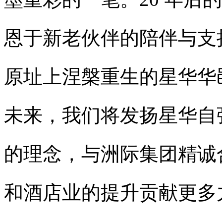
恩于新老伙伴的陪伴与支
原址上涅槃重生的星华华
未来，我们将发扬星华自
的理念，与洲际集团精诚
和酒店业的提升贡献更多