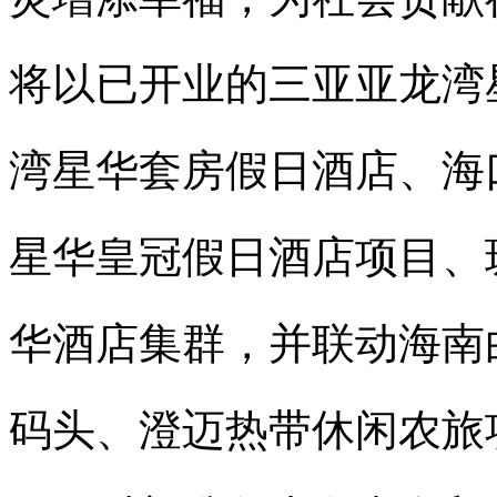
将以已开业的三亚亚龙湾
湾星华套房假日酒店、海
星华皇冠假日酒店项目、
华酒店集群，并联动海南
码头、澄迈热带休闲农旅