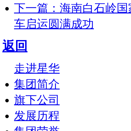
下一篇：海南白石岭国
车启运圆满成功
返回
走进星华
集团简介
旗下公司
发展历程