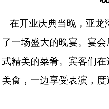
在开业庆典当晚，亚龙
了一场盛大的晚宴。宴会
式精美的菜肴。宾客们在
美食，一边享受表演，度