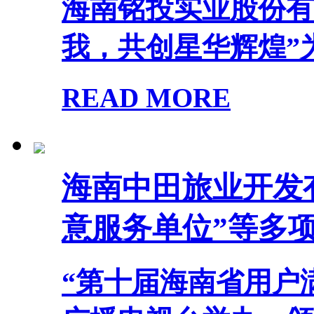
海南铭投实业股份有
我，共创星华辉煌”为主
READ MORE
海南中田旅业开发
意服务单位”等多
“第十届海南省用户