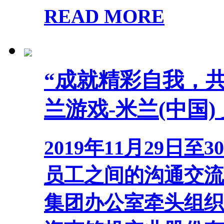
READ MORE
“成就精彩自我，共
兰游戏-米兰(中国
2019年11月29日
员工之间的沟通交流
集团办公室牵头组织