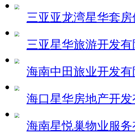
三亚亚龙湾星华套房
三亚星华旅游开发有
海南中田旅业开发有
海口星华房地产开发
海南星悦巢物业服务