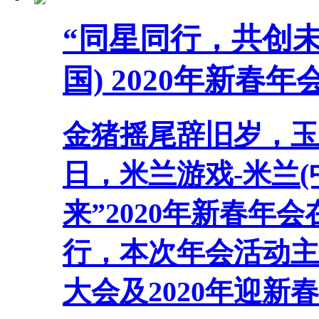
“同星同行，共创未
国) 2020年新春
金猪摇尾辞旧岁，玉鼠
日，米兰游戏-米兰(
来”2020年新春年
行，本次年会活动主
大会及2020年迎新春