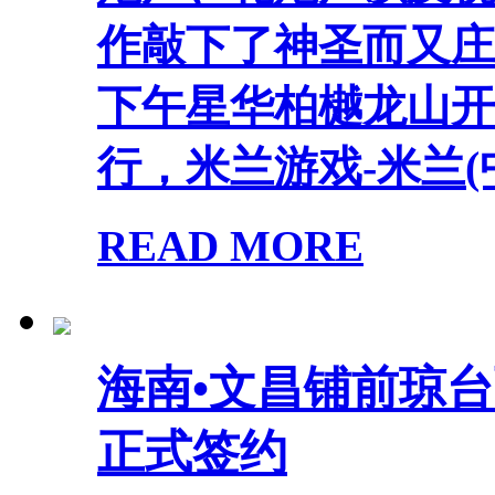
作敲下了神圣而又庄严
下午星华柏樾龙山开
行，米兰游戏-米兰(中国
READ MORE
海南•文昌铺前琼
正式签约