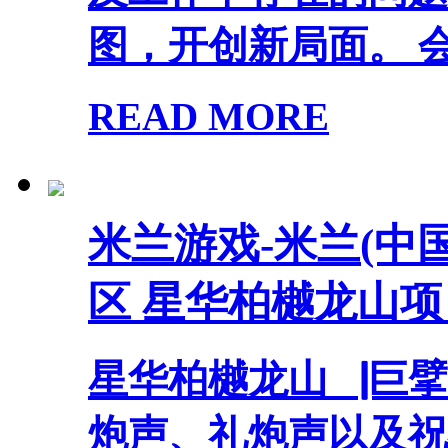
图，开创新局面。 会上
READ MORE
米兰游戏-米兰(中
区 星华柏樾龙山
星华柏樾龙山▕巨擘
炮声、礼炮声以及祝