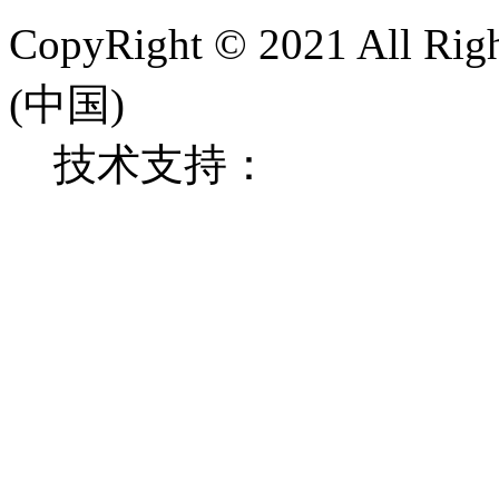
CopyRight © 2021 All 
(中国)
技术支持：