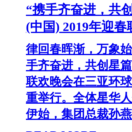
“携手齐奋进，共创
(中国) 2019年
律回春晖渐，万象始更
手齐奋进，共创星篇章
联欢晚会在三亚环球
重举行。全体星华人
伊始，集团总裁孙燕平