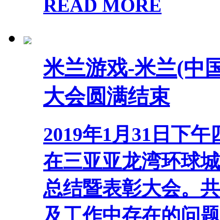
READ MORE
米兰游戏-米兰(中国
大会圆满结束
2019年1月31日
在三亚亚龙湾环球城
总结暨表彰大会。共
及工作中存在的问题