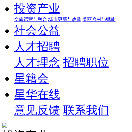
投资产业
文旅运营与融合
城市更新与改造
美丽乡村与赋能
社会公益
人才招聘
人才理念
招聘职位
星籍会
星华在线
意见反馈
联系我们