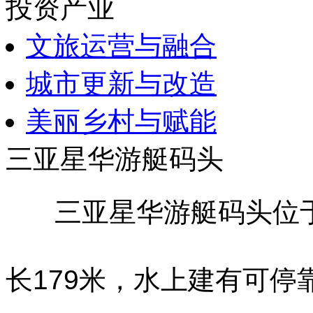
投资产业
文旅运营与融合
城市更新与改造
美丽乡村与赋能
三亚星华游艇码头
三亚星华游艇码头
位
长
179
米，水上建有可停