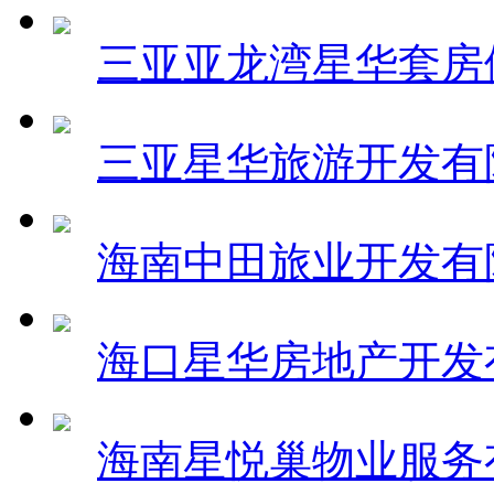
三亚亚龙湾星华套房
三亚星华旅游开发有
海南中田旅业开发有
海口星华房地产开发
海南星悦巢物业服务