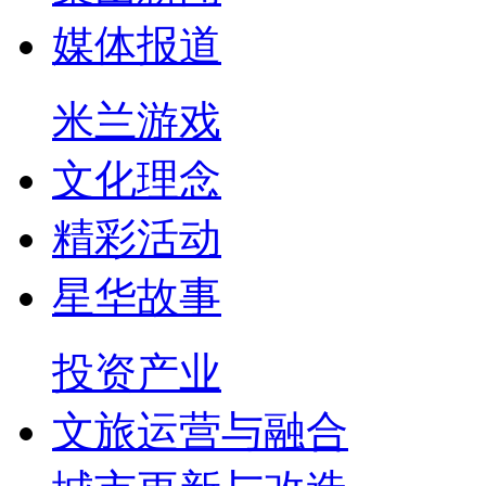
媒体报道
米兰游戏
文化理念
精彩活动
星华故事
投资产业
文旅运营与融合